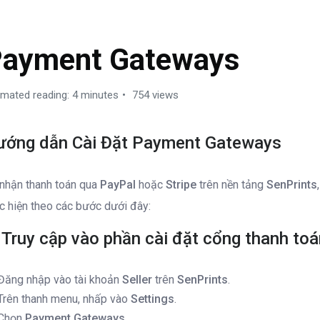
ETTINGS
ayment Gateways
imated reading: 4 minutes
754 views
ướng dẫn Cài Đặt Payment Gateways
nhận thanh toán qua
PayPal
hoặc
Stripe
trên nền tảng
SenPrints
c hiện theo các bước dưới đây:
 Truy cập vào phần cài đặt cổng thanh to
Đăng nhập vào tài khoản
Seller
trên
SenPrints
.
Trên thanh menu, nhấp vào
Settings
.
Chọn
Payment Gateways
.