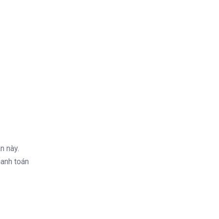
n này.
hanh toán