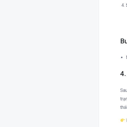
Bư
4.
Sau
trạ
thá