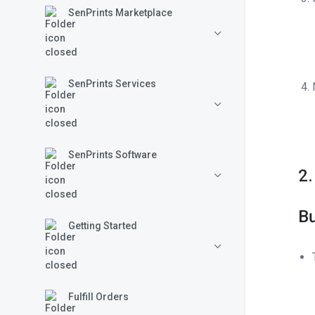
SenPrints Marketplace
SenPrints Services
SenPrints Software
2.
Bư
Getting Started
Fulfill Orders