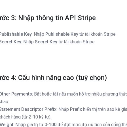
ớc 3: Nhập thông tin API Stripe
Publishable Key
: Nhập
Publishable Key
từ tài khoản Stripe.
Secret Key
: Nhập
Secret Key
từ tài khoản Stripe.
ớc 4: Cấu hình nâng cao (tuỳ chọn)
Other Payments
: Bật hoặc tắt nếu muốn hỗ trợ nhiều phương thứ
khác.
Statement Descriptor Prefix
: Nhập
Prefix
hiển thị trên sao kê gi
khách hàng (từ 2-10 ký tự).
Weight
: Nhập giá trị từ
0-100
để đặt mức độ ưu tiên của cổng tha