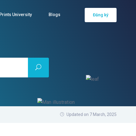
rints University
Blogs
Đăng ký
Updated on 7 March, 2025