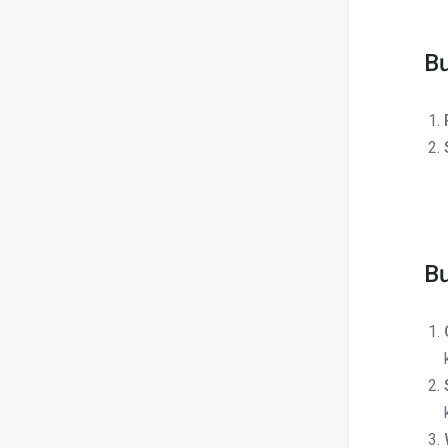
Bư
Bư