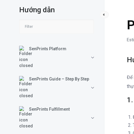
Hướng dẫn
S
P
Est
SenPrints Platform
H
Để 
SenPrints Guide – Step By Step
thự
1.
SenPrints Fulfillment