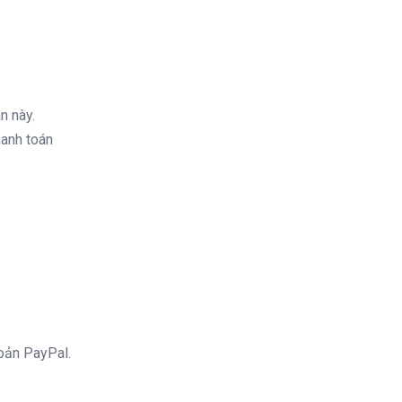
n này.
hanh toán
hoản PayPal.