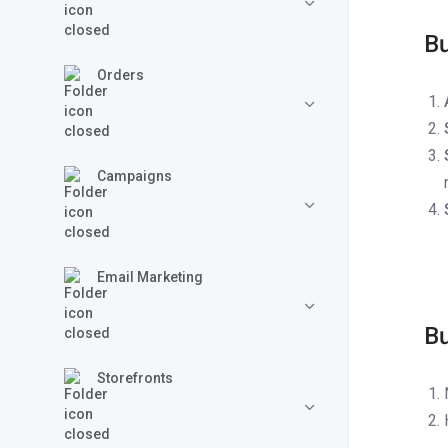
Bư
Orders
Campaigns
Email Marketing
Bư
Storefronts