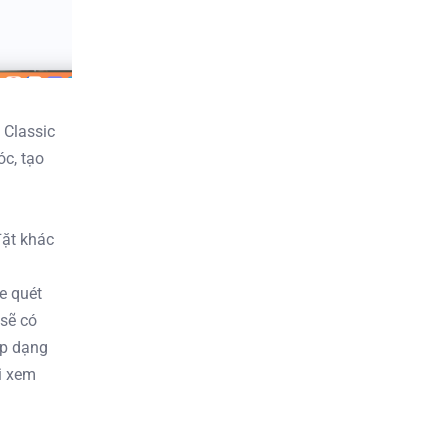
 Classic
óc, tạo
đặt khác
le quét
 sẽ có
mp dạng
i xem