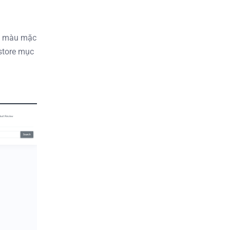
ác màu mặc
 store mục