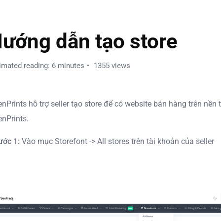
ENPRINTS PLATFORM
ướng dẫn tạo store
imated reading: 6 minutes
1355 views
enPrints hỗ trợ seller tạo store để có website bán hàng trên nền
enPrints.
ước 1:
Vào mục Storefont -> All stores trên tài khoản của seller