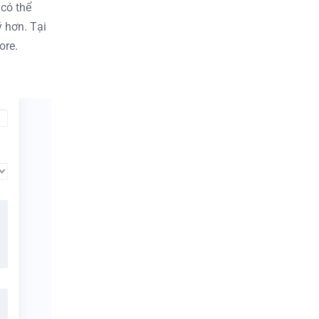
 có thể
ý hơn.
Tại
ore.