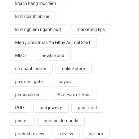
khach hang muc tieu
kinh doanh online
kinh nghiem nganh pod
marketing tips
Merry Christmas Ya Filthy Animal Shirt
MMO
newbie pod
nh doanh online
online store
payment gate
paypal
personalized
Phat Farm T Shirt
POD
pod jewelry
pod trend
poster
print on demands
product review
review
sai lam