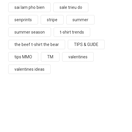
sai lam pho bien
sale trieu do
senprints
stripe
summer
summer season
t-shirt trends
the beef t-shirt the bear
TIPS & GUIDE
tips MMO
TM
valentines
valentines ideas