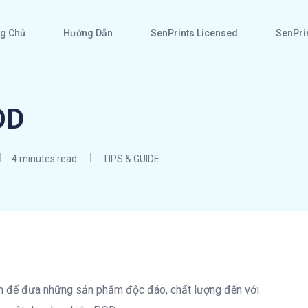
g Chủ
Hướng Dẫn
SenPrints Licensed
SenPrin
OD
4 minutes read
TIPS & GUIDE
ọn để đưa những sản phẩm độc đáo, chất lượng đến với