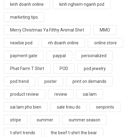
kinh doanh online
kinh nghiem nganh pod
marketing tips
Merry Christmas Ya Filthy Animal Shirt
MMO
newbie pod
nh doanh online
online store
payment gate
paypal
personalized
Phat Farm T Shirt
POD
pod jewelry
pod trend
poster
print on demands
product review
review
sai lam
sai lam pho bien
sale trieu do
senprints
stripe
summer
summer season
t-shirt trends
the beef t-shirt the bear