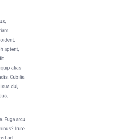
us,
riam
roident,
h aptent,
it
iquip alias
dis. Cubilia
isus dui,
bus,
e. Fuga arcu
 minus? Irure
mst ad,