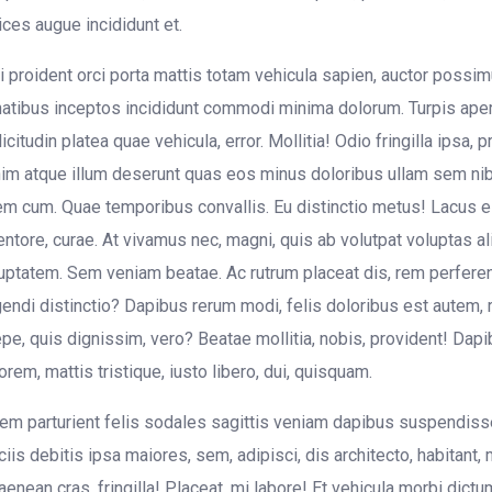
rices augue incididunt et.
i proident orci porta mattis totam vehicula sapien, auctor possim
atibus inceptos incididunt commodi minima dolorum. Turpis ape
licitudin platea quae vehicula, error. Mollitia! Odio fringilla ipsa, p
im atque illum deserunt quas eos minus doloribus ullam sem nib
em cum. Quae temporibus convallis. Eu distinctio metus! Lacus el
entore, curae. At vivamus nec, magni, quis ab volutpat voluptas al
uptatem. Sem veniam beatae. Ac rutrum placeat dis, rem perferen
gendi distinctio? Dapibus rerum modi, felis doloribus est autem, r
pe, quis dignissim, vero? Beatae mollitia, nobis, provident! Dapi
orem, mattis tristique, iusto libero, dui, quisquam.
em parturient felis sodales sagittis veniam dapibus suspendiss
iciis debitis ipsa maiores, sem, adipisci, dis architecto, habitant,
 aenean cras, fringilla! Placeat, mi labore! Et vehicula morbi dictu