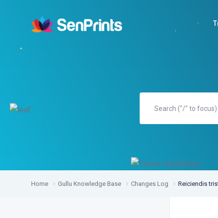
T
Home
Gullu Knowledge Base
Changes Log
Reiciendis tris