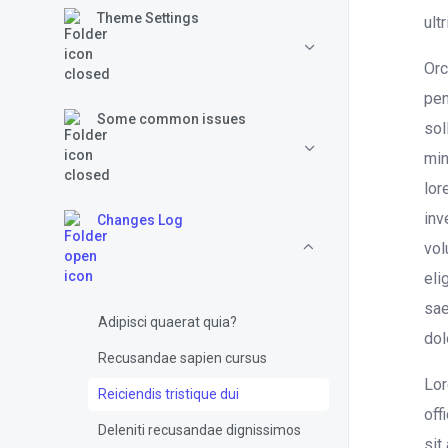
Theme Settings
ult
Orc
pen
Some common issues
sol
min
lor
inv
Changes Log
vol
eli
sae
Adipisci quaerat quia?
dol
Recusandae sapien cursus
Lor
Reiciendis tristique dui
off
Deleniti recusandae dignissimos
sit