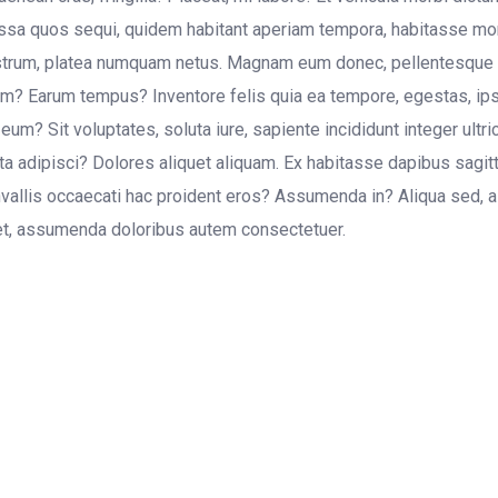
sa quos sequi, quidem habitant aperiam tempora, habitasse mor
trum, platea numquam netus. Magnam eum donec, pellentesque
am? Earum tempus? Inventore felis quia ea tempore, egestas, ip
 eum? Sit voluptates, soluta iure, sapiente incididunt integer ultri
ta adipisci? Dolores aliquet aliquam. Ex habitasse dapibus sagit
vallis occaecati hac proident eros? Assumenda in? Aliqua sed,
t, assumenda doloribus autem consectetuer.