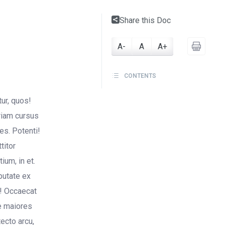
Share this Doc
A-
A
A+
CONTENTS
ur, quos!
riam cursus
s. Potenti!
titor
ium, in et.
putate ex
o! Occaecat
re maiores
tecto arcu,