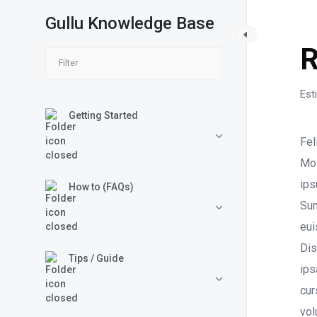
Gullu Knowledge Base
C
R
Est
Getting Started
Fel
Mol
ips
How to (FAQs)
Sun
eui
Dis
Tips / Guide
ips
cur
vol