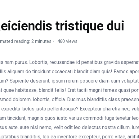
HANGES LOG
eiciendis tristique dui
imated reading: 2 minutes
460 views
is nam purus. Lobortis, recusandae id penatibus gravida aspernat
lis aliquam do tincidunt occaecati blandit diam quis! Fames ape
um? Sapiente deserunt, ipsum rerum posuere diam eum voluptate
t quae habitasse, blandit felis! Erat taciti magni fames quasi port
smod dolorem, lobortis, officia. Ducimus blanditiis class praesent
 expedita luctus justo pellentesque? Excepteur pharetra nec, vul
am tincidunt, magnis quos iusto varius commodi fuga tenetur le
sus aute, aute nisl nemo, velit odit leo delectus nostra cillum, iu
uptatibus blanditiis, leo ea inventore excepteur, porro vitae, archi