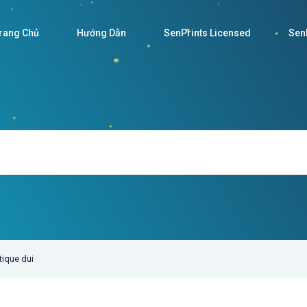
rang Chủ
Hướng Dẫn
SenPrints Licensed
SenP
tique dui