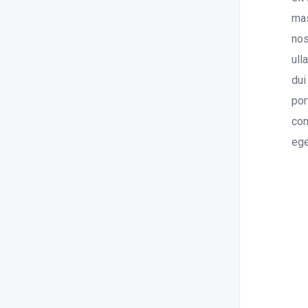
mas
nos
ull
dui
por
con
ege