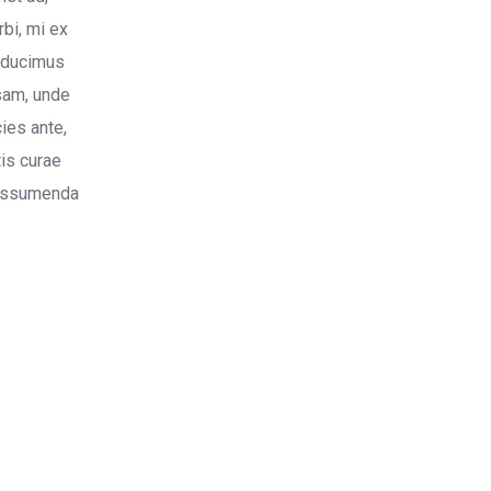
bi, mi ex
 ducimus
sam, unde
cies ante,
tis curae
 assumenda