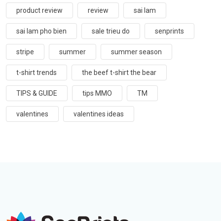
product review
review
sai lam
sai lam pho bien
sale trieu do
senprints
stripe
summer
summer season
t-shirt trends
the beef t-shirt the bear
TIPS & GUIDE
tips MMO
TM
valentines
valentines ideas