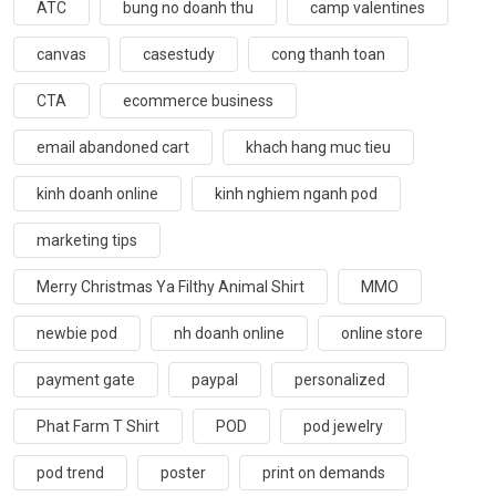
ATC
bung no doanh thu
camp valentines
canvas
casestudy
cong thanh toan
CTA
ecommerce business
email abandoned cart
khach hang muc tieu
kinh doanh online
kinh nghiem nganh pod
marketing tips
Merry Christmas Ya Filthy Animal Shirt
MMO
newbie pod
nh doanh online
online store
payment gate
paypal
personalized
Phat Farm T Shirt
POD
pod jewelry
pod trend
poster
print on demands