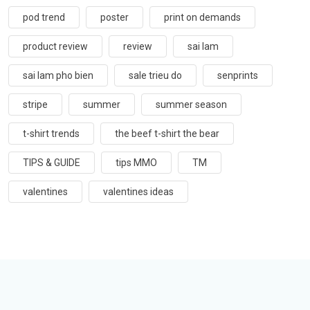
pod trend
poster
print on demands
product review
review
sai lam
sai lam pho bien
sale trieu do
senprints
stripe
summer
summer season
t-shirt trends
the beef t-shirt the bear
TIPS & GUIDE
tips MMO
TM
valentines
valentines ideas