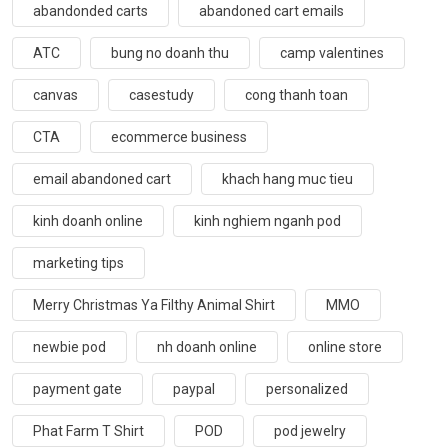
abandonded carts
abandoned cart emails
ATC
bung no doanh thu
camp valentines
canvas
casestudy
cong thanh toan
CTA
ecommerce business
email abandoned cart
khach hang muc tieu
kinh doanh online
kinh nghiem nganh pod
marketing tips
Merry Christmas Ya Filthy Animal Shirt
MMO
newbie pod
nh doanh online
online store
payment gate
paypal
personalized
Phat Farm T Shirt
POD
pod jewelry