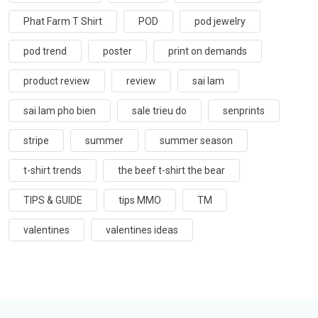
Phat Farm T Shirt
POD
pod jewelry
pod trend
poster
print on demands
product review
review
sai lam
sai lam pho bien
sale trieu do
senprints
stripe
summer
summer season
t-shirt trends
the beef t-shirt the bear
TIPS & GUIDE
tips MMO
TM
valentines
valentines ideas